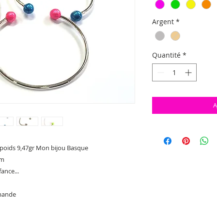
Argent
*
Quantité
*
A
 poids 9,47gr Mon bijou Basque
cm
ance...
mmande