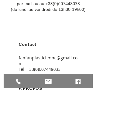
607448033
par mail ou au +33(0)
(du lundi au vendredi de 13h30-19h00)
Contact
fanfanplasticienne@gmail.co
m
Tel:
+33(0)607448033
A PROPOS
CGV
Mon Bijou Basque
Mon Or Basque
Espace presse